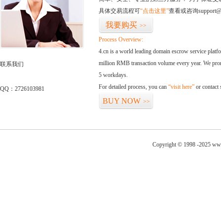
具体交易流程可
“点击这里”
查看或咨询support@
我要购买
>>
Process Overview:
4.cn is a world leading domain escrow service plat
million RMB transaction volume every year. We promi
联系我们
5 workdays.
For detailed process, you can
“visit here”
or contact
QQ：2726103981
BUY NOW
>>
Copyright © 1998 -2025 www