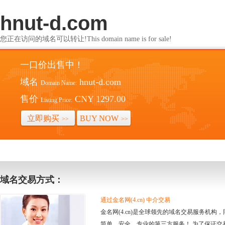
hnut-d.com
您正在访问的域名可以转让!This domain name is for sale!
一口价出售中！
域名
hnut-d.com
Domain Name:
售价
CNY 1297.00
Listing Price:
立即购买
BUY NOW
>>
>>
域名交易方式：
通过金名网(4.cn) 中介交易
金名网(4.cn)是全球领先的域名交易服务机
简单、安全、专业的第三方服务！ 为了保证交